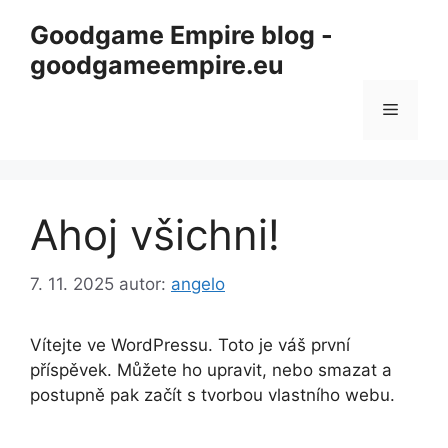
Přeskočit
Goodgame Empire blog -
na
goodgameempire.eu
obsah
Menu
Ahoj všichni!
7. 11. 2025
autor:
angelo
Vítejte ve WordPressu. Toto je váš první
příspěvek. Můžete ho upravit, nebo smazat a
postupně pak začít s tvorbou vlastního webu.